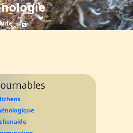
énologie
Aide
tournables
lichens
hénologique
chenaide
termination