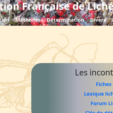
tion Française de Lich
tion
Méthodes
Détermination
Divers
Les incon
Fiches 
Lexique lic
Forum Li
Clés de dé