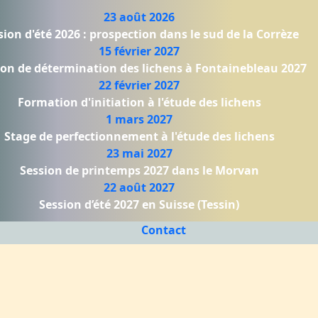
23 août 2026
sion d'été 2026 : prospection dans le sud de la Corrèze
15 février 2027
ion de détermination des lichens à Fontainebleau 2027
22 février 2027
Formation d'initiation à l'étude des lichens
1 mars 2027
Stage de perfectionnement à l'étude des lichens
23 mai 2027
Session de printemps 2027 dans le Morvan
22 août 2027
Session d’été 2027 en Suisse (Tessin)
Contact