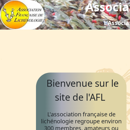
Associa
L'Associa
Bienvenue sur le
site de l'AFL
L'association française de
lichénologie regroupe environ
300 membres, amateurs ou