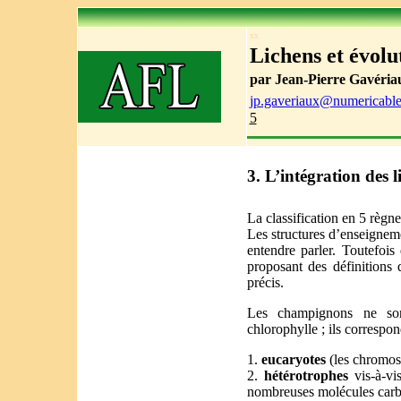
xx
Lichens et évolut
par Jean-Pierre Gavéria
jp.gaveriaux@numericable
5
3. L’intégration des 
La classification en 5 règ
Les structures d’enseigneme
entendre parler. Toutefois
proposant des définitions 
précis.
Les champignons ne son
chlorophylle ; ils correspon
1.
eucaryotes
(les chromos
2.
hétérotrophes
vis-à-vis
nombreuses molécules carbon