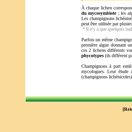
À chaque lichen correspon
du mycosymbiote
; les al
Les champignons lichénisé
peut être utilisée par plusi
* Il n'y a que quelques ba
Parfois un même champignon
première algue donnant une
ces 2 lichens différents v
phycotypes
(ils diffèrent p
Champignons à part entièr
mycologues. Leur étude a
(champignons lichénicoles) 
[
Ret