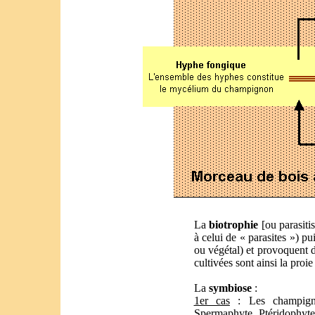
La
biotrophie
[ou parasiti
à celui de « parasites ») p
ou végétal) et provoquent 
cultivées sont ainsi la pro
La
symbiose
:
1er cas
: Les champignon
Spermaphyte, Ptéridophyte