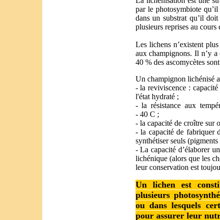
La lichénisation est une st
par le photosymbiote qu’i
dans un substrat qu’il doi
plusieurs reprises au cours
Les lichens n’existent plus
aux champignons. Il n’y a 
40 % des ascomycètes sont 
Un champignon lichénisé ac
- la reviviscence : capacité
l'état hydraté ;
- la résistance aux tempér
- 40 C ;
- la capacité de croître sur 
- la capacité de fabriquer
synthétiser seuls (pigments 
- La capacité d’élaborer u
lichénique (alors que les 
leur conservation est toujour
Un lichen est const
plusieurs photosynthé
ou dans lesquels cer
pour assurer leur nutr