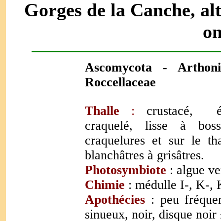
Gorges de la Canche, alt
o
Ascomycota -
Arthon
Roccellaceae
Thalle
:
crustacé,
craquelé, lisse à bos
craquelures et sur le th
blanchâtres à grisâtres.
Photosymbiote
:
algue ve
Chimie
: médulle I-, K-, 
Apothécies
: peu fréque
sinueux, noir, disque noir