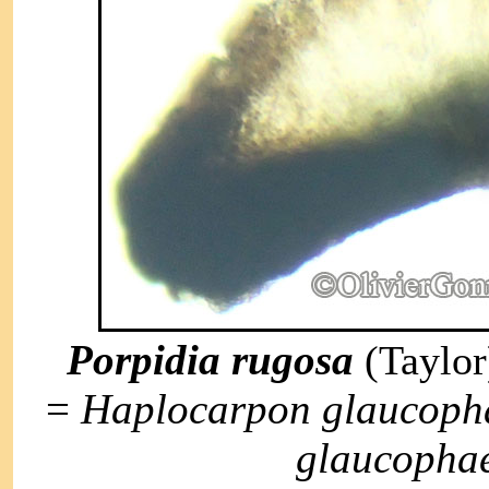
Porpidia rugosa
(Taylor
=
Haplocarpon glaucop
glaucopha