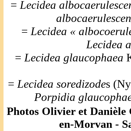
=
Lecidea albocaerulesce
albocaerulescen
=
Lecidea « albocoerul
Lecidea 
=
Lecidea glaucophaea
K
=
Lecidea soredizode
s (Ny
Porpidia glaucopha
Photos Olivier et Danièle
en-Morvan - Sa