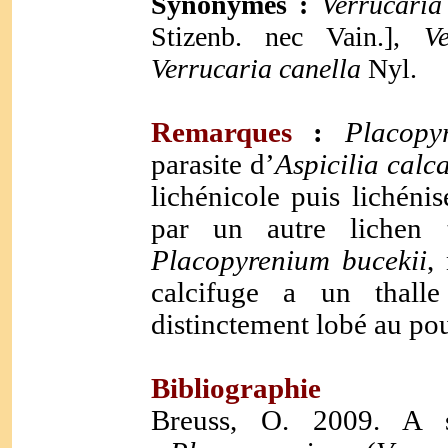
Synonymes :
Verrucaria 
Stizenb. nec Vain.],
Ve
Verrucaria canella
Nyl.
Remarques
:
Placopy
parasite d’
Aspicilia calc
lichénicole puis lichénis
par un autre lichen
Placopyrenium bucekii
,
calcifuge a un thall
distinctement lobé au pou
Bibliographie
Breuss, O. 2009. A s