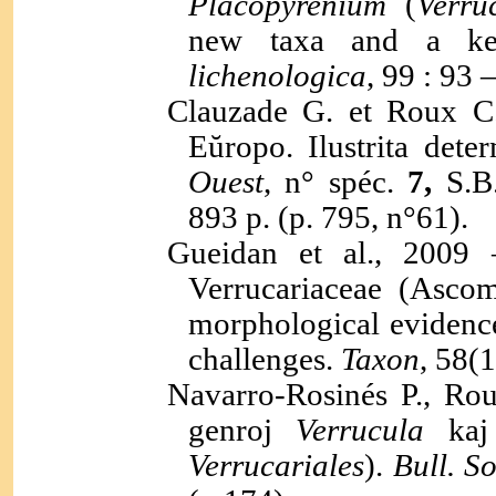
Placopyrenium
(
Verru
new taxa and a ke
lichenologica
, 99 : 93 
Clauzade G. et Roux C
Eŭropo.
Ilustrita dete
Ouest
, n° spéc.
7,
S.B
893 p. (p. 795, n°61).
Gueidan et al., 2009 –
Verrucariaceae (Asco
morphological evidence
challenges.
Taxon
, 58(1
Navarro-Rosinés P., Ro
genroj
Verrucula
ka
Verrucariales
).
Bull. S