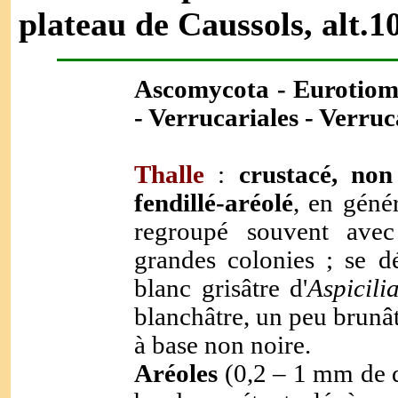
plateau de Caussols, alt.1
Ascomycota - Eurotiom
- Verrucariales - Verru
Thalle
:
crustacé, non
fendillé-aréolé
, en géné
regroupé souvent avec
grandes colonies ; se dé
blanc grisâtre d'
Aspicili
blanchâtre, un peu brunâ
à base non noire.
Aréoles
(0,2 – 1 mm de 