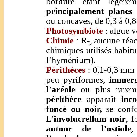
bordure étant légèrem
principalement planes
o
ou concaves, de 0,3 à 0,
Photosymbiote
: algue v
Chimie
: R-, aucune réact
chimiques utilisés habit
l’hyménium).
Périthèc
es
:
0,1-0,3 mm d
peu pyriformes,
immerg
l’aréole
ou plus rareme
périthèce
apparaît
inc
foncé ou noir,
se confo
L’
involucrellum noir
, 
autour de l’ostiole