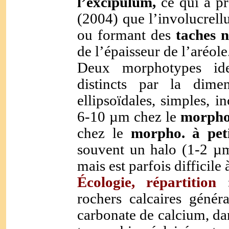
l’excipulum,
ce qui a p
(2004) que l’involucrell
ou formant des
taches n
de l’épaisseur de l’aréole
Deux morphotypes id
distincts par la dime
ellipsoïdales, simples, i
6-10 µm chez le
morpho
chez le
morpho. à peti
souvent un halo (1-2 µm
mais est parfois difficile 
Écologie
, répartition
rochers calcaires génér
carbonate de calcium, dan