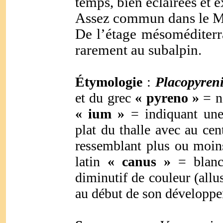
temps, bien éclairées et e
Assez commun dans le Mi
De l’étage mésoméditerr
rarement au subalpin.
Étymologie
:
Placopyren
et du grec
« pyreno »
= n
« ium »
= indiquant une 
plat du thalle avec au cent
ressemblant plus ou moin
latin
« canus »
= blanc
diminutif de couleur (allus
au début de son développe