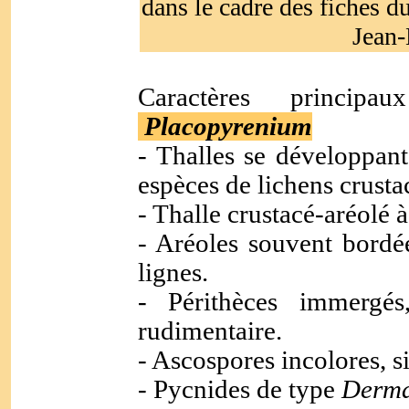
dans le cadre des fiches d
Jean-
Caractères princip
Placopyrenium
- Thalles se développant
espèces de lichens crusta
- Thalle crustacé-aréolé 
- Aréoles souvent bordée
lignes.
- Périthèces immergés
rudimentaire.
- Ascospores incolores, s
- Pycnides de type
Derma