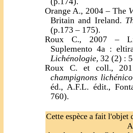
(p.174).
Orange A., 2004 – The
V
Britain and Ireland.
T
(p.173 – 175).
Roux C., 2007 – Li
Suplemento 4a : elti
Lichénologie,
32 (2) : 
Roux C. et coll., 2
champignons lichénico
éd., A.F.L. édit., Fon
760).
Cette espèce a fait l'objet 
A