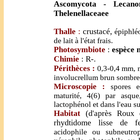
Ascomycota - Lecanor
Thelenellaceaee
Thalle
:
crustacé,
épiphléo
de lait à l'état frais.
Photosymbiote
:
espèce 
Chimie
: R-.
Périthèces :
0,3-0,4 mm, n
involucrellum brun sombre
Microscopie :
spores e
maturité, 4(6) par asq
lactophénol et dans l'eau su
Habitat
(d'après Roux 
rhydtidome lisse de f
acidophile ou subneutro