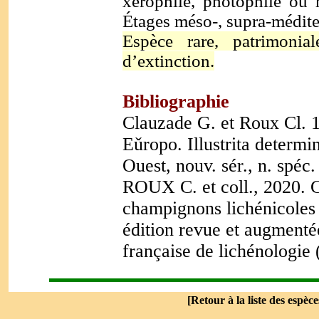
xérophile, photophile ou 
Étages méso-, supra-médite
Espèce rare, patrimonial
d’extinction.
Bibliographie
Clauzade G. et Roux Cl. 
Eǔropo. Illustrita determi
Ouest,
nouv. sér., n. spéc.
ROUX C. et coll., 2020. C
champignons lichénicoles 
édition revue et augmentée
française de lichénologie
[
Retour à la liste des espèce