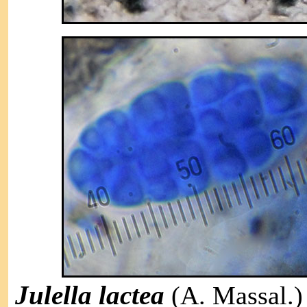
Julella lacte
a
(A. Massal.)