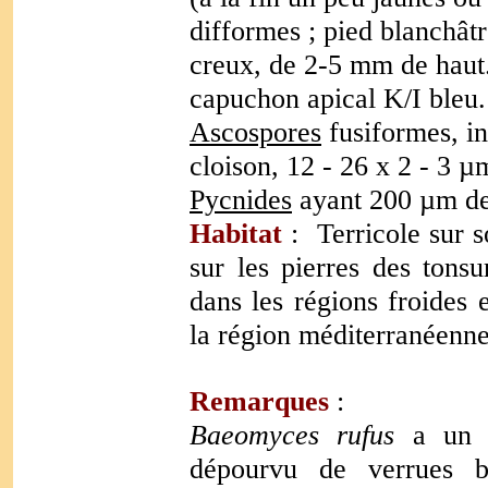
difformes ; pied blanchât
creux, de 2-5 mm de haut
capuchon apical K/I bleu.
Ascospores
fusiformes, in
cloison, 12 - 26 x 2 - 3 µ
Pycnides
ayant 200 µm d
Habitat
: Terricole sur so
sur les pierres des tonsu
dans les régions froides 
la région méditerranéenne
Remarques
:
Baeomyces rufus
a un th
dépourvu de verrues bl