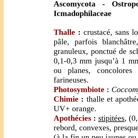
Ascomycota
- Ostropo
Icmadophilaceae
Thalle
:
crustacé, sans l
pâle, parfois blanchâtre
granuleux, ponctué de sch
0,1-0,3 mm jusqu’à 1 mm s
ou planes, concolores 
farineuses.
Photosymbiote :
Coccom
Chimie
:
thalle et apothé
UV+ orange.
Apothécies
:
stipitées
, (
rebord, convexes, presque 
(à la fin un peu jaunes ou