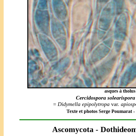
asques à tholus 
Cercidospora solearispora
=
Didymella epipolytropa
var.
apiosp
Texte et photos Serge Poumarat - 17
Ascomycota
- Dothideom