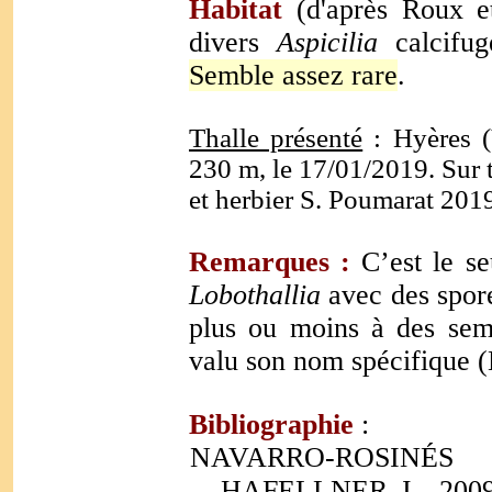
Habitat
(d'après Roux et
divers
Aspicilia
calcifuge
Semble assez rare
.
Thalle présenté
: Hyères (V
230 m, le 17/01/2019. Sur t
et herbier S. Poumarat 201
Remarques :
C’est le s
Lobothallia
avec des spore
plus ou moins à des seme
valu son nom spécifique (
Bibliographie
:
NAVARRO-ROSINÉS
HAFELLNER J., 2009. 