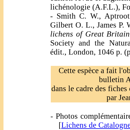
lichénologie (A.F.L.), F
-
Smith C. W., Aptroot
Gilbert O. L., James P.
lichens of Great Britai
Society and the Natur
édit., London, 1046 p. (
Cette espèce a fait l'o
bulletin 
dans le cadre des fiches
par Je
Photos complémentaire
-
[
Lichens de Catalogn