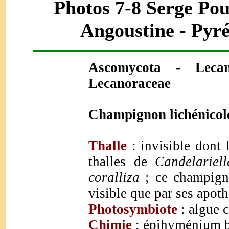
Photos 7-8 Serge Pou
Angoustine - Pyré
Ascomycota - Lecan
Lecanoraceae
Champignon lichénicol
Thalle
: invisible dont
thalles de
Candelariell
coralliza
; ce champigno
visible que par ses apoth
Photosymbiote
: algue 
Chimie
: épihyménium bl