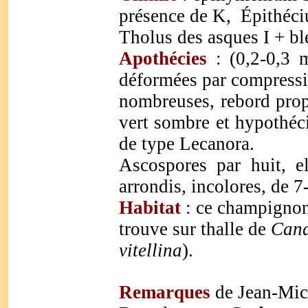
présence de K, Épithéc
Tholus des asques I + bl
Apothécies
: (0,2-0,3 m
déformées par compressio
nombreuses, rebord prop
vert sombre et hypothéc
de type Lecanora.
Ascospores par huit, e
arrondis, incolores, de 
Habitat
: ce champignon 
trouve sur thalle de
Cand
vitellina
).
Remarques
de Jean-Mic