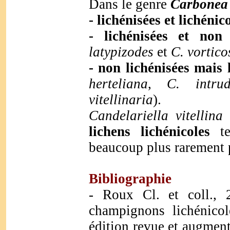
Dans le genre
Carbonea
- lichénisées et lichénic
- lichénisées et non 
latypizodes
et
C. vortico
- non lichénisées mais 
herteliana
,
C. intrud
vitellinaria
).
Candelariella vitellina
p
lichens lichénicoles
te
beaucoup plus rarement
Bibliographie
- Roux Cl. et coll., 
champignons lichénicol
édition revue et augment