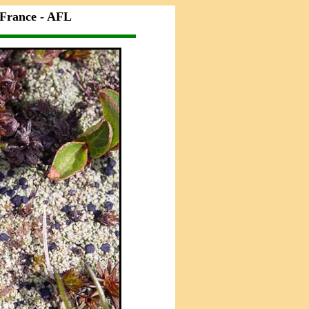
 France - AFL