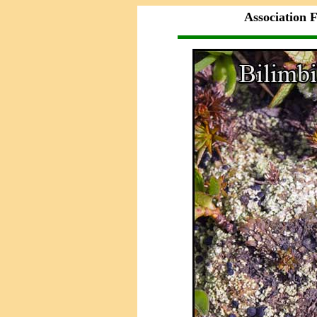
Association F