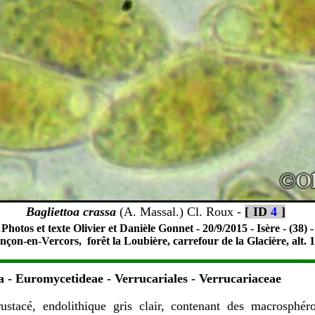
Bagliettoa crassa
(A. Massal.) Cl. Roux -
[
-
ID
4
-
]
Photos et texte Olivier et Danièle Gonnet - 20/9/2015 - Isère - (38) -
çon-en-Vercors, forêt la Loubière, carrefour de la Glacière, alt.
 - Euromycetideae
- Verrucariales - Verrucariaceae
rustacé,
endolithique gris clair, contenant des macrosphéro