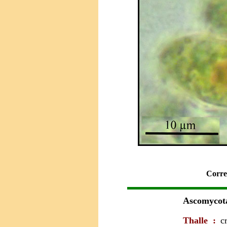
Corren
Ascomycota
Thalle :
c