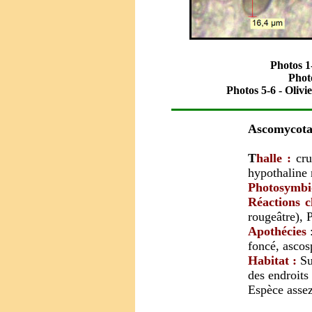
Photos 1
Phot
Photos 5-6 -
Olivi
Ascomycota
T
halle :
cru
hypothaline 
Photosymbi
Réactions 
rougeâtre), 
Apothécies
foncé, ascos
Habitat :
Su
des endroits 
Espèce assez