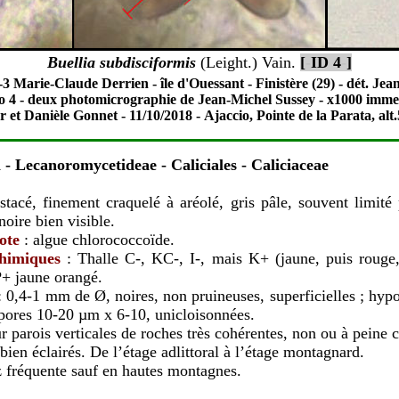
Buellia subdisciformis
(Leight.) Vain.
[
-
ID
4
-
]
-3 Marie-Claude Derrien - île d'Ouessant - Finistère (29) - dét. Je
o 4 - deux photomicrographie de Jean-Michel Sussey - x1000 imme
er et Danièle Gonnet - 11/10/2018 -
Ajaccio, Pointe de la Parata, alt.
 - Lecanoromycetideae
-
Caliciales
-
Caliciaceae
stacé, finement craquelé à aréolé, gris pâle, souvent limité
noire
bien visible.
ote
: algue chlorococcoïde.
chimiques
: Thalle
C-, KC-, I-, mais K+ (jaune, puis rouge,
P+ jaune orangé
.
: 0,4-1 mm de Ø,
noires, non pruineuses, superficielles ; hy
pores 10-20 µm x 6-10, unicloisonnées.
r parois verticales de roches très cohérentes, non ou à peine c
bien éclairés. De l’étage adlittoral à l’étage montagnard.
 fréquente sauf en hautes montagnes.