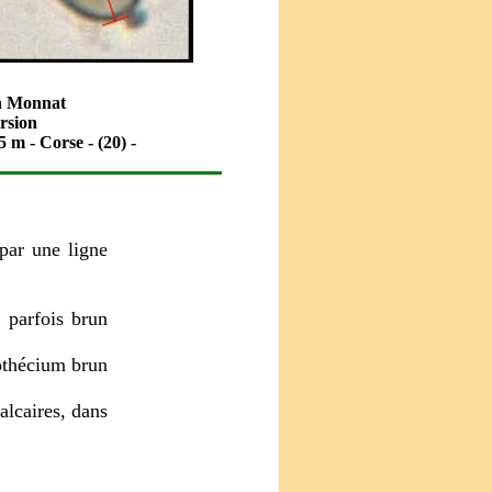
an Monnat
rsion
5 m - Corse - (20) -
 par une ligne
 parfois brun
pothécium brun
alcaires, dans