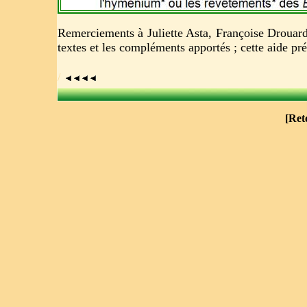
Remerciements à Juliette Asta, Françoise Drouar
textes et les compléments apportés ; cette aide p
/
[
Ret