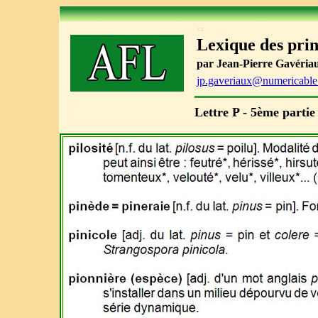
xx
Lexique des pri
par Jean-Pierre Gavériaux
jp.gaveriaux@numericable.
Lettre P - 5ème partie