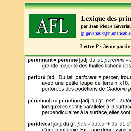
xx
Lexique des pri
par Jean-Pierre Gavériaux
jp.gaveriaux@numericable.
Lettre P - 3ème partie