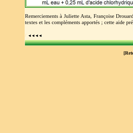
Remerciements à Juliette Asta, Françoise Drouar
textes et les compléments apportés ; cette aide p
/
[
Ret