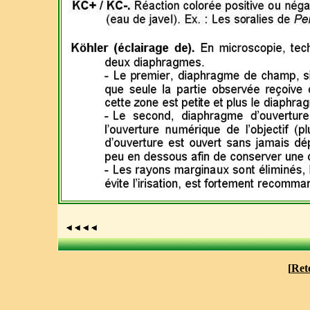
[
Ret