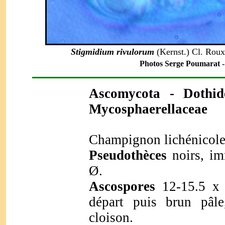
Stigmidium rivulorum
(Kernst.) Cl. Roux
Photos Serge Poumarat - 3
Ascomycota
- Dothid
Mycosphaerellaceae
Champignon lichénicole 
Pseudothèces
noirs, im
Ø.
Ascospores
12-15.5 x 
départ puis brun pâle
cloison.