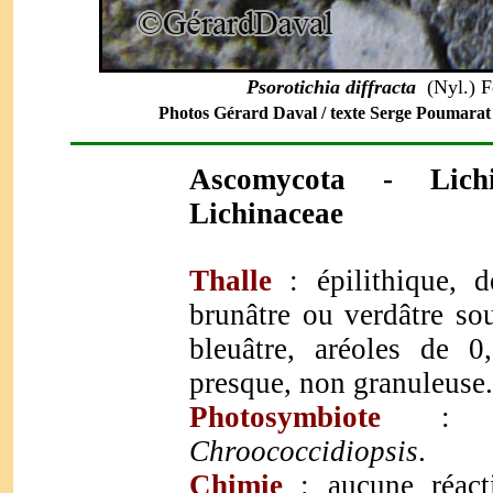
Psorotichia diffracta
(Nyl.) F
Photos Gérard Daval / texte Serge Poumarat -
Ascomycota
- Lich
Lichinaceae
Thalle
:
épilithique, d
brunâtre ou verdâtre so
bleuâtre, aréoles de 
presque, non granuleuse.
Photosymbiote
Chroococcidiopsis
.
Chimie
:
aucune réact