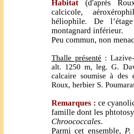
Habitat
(d'après Rou
calcicole, aéroxéroph
héliophile. De l’étag
montagnard inférieur.
Peu commun, non menac
Thalle présenté
: Lazive-
alt. 1250 m, leg. G. Dav
calcaire soumise à des 
Roux, herbier S. Poumara
Remarques :
ce cyanoli
famille dont les phtotos
Chroococcales
.
Parmi cet ensemble,
P.