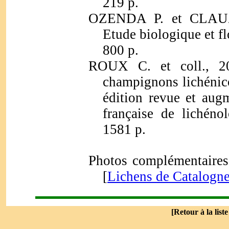
219 p.
OZENDA P. et CLAUZ
Etude biologique et fl
800 p.
ROUX C. et coll., 20
champignons lichénico
édition revue et aug
française de lichéno
1581 p.
Photos complémentaires 
[
Lichens de Catalogn
[
Retour à la list