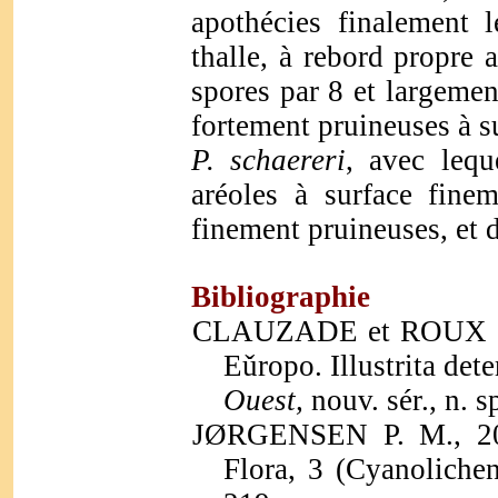
apothécies finalement l
thalle, à rebord propre 
spores par 8 et largement
fortement pruineuses à s
P. schaereri
, avec lequ
aréoles à surface fine
finement pruineuses, et 
Bibliographie
CLAUZADE et ROUX Cl.
Eǔropo.
Illustrita det
Ouest,
nouv. sér., n. s
JØRGENSEN P. M., 200
Flora, 3 (Cyanoliche