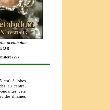
elia
acetabulum
t (34)
nistère (29)
25 cm) à lobes
dés au centre,
bondantes vers
ec des rhizines