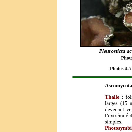
Pleurosticta a
Photo
Photos 4-5 
Ascomycota 
Thalle
: fo
larges (15 m
devenant ve
l’extrémité d
simples.
Photosymbi