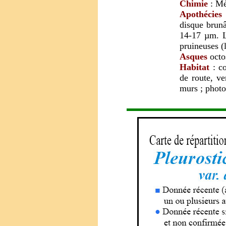
Chimie
: Mé
Apothécies
disque brunâ
14-17 µm. L
pruineuses (
Asques
octo
Habitat
: co
de route, ve
murs ; photo