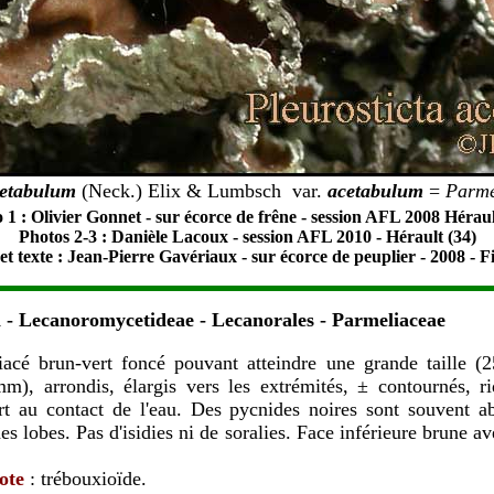
cetabulum
(Neck.) Elix & Lumbsch
var.
acetabulum
=
Parm
 1 : Olivier Gonnet - sur écorce de frêne - session AFL 2008 Héraul
Photos 2-3 : Danièle Lacoux - session AFL 2010 - Hérault (34)
et texte : Jean-Pierre Gavériaux - sur écorce de peuplier - 2008 - Fi
- Lecanoromycetideae - Lecanorales - Parmeliaceae
liacé brun-vert foncé pouvant atteindre une grande taille (
m), arrondis, élargis vers les extrémités, ± contournés, ri
rt au contact de l'eau. Des pycnides noires sont souvent a
es lobes. Pas d'isidies ni de soralies. Face inférieure brune av
ote
: trébouxioïde.