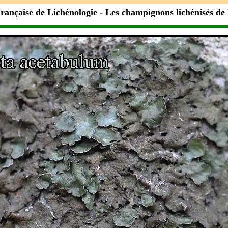
rançaise de Lichénologie
- Les champignons lichénisés de