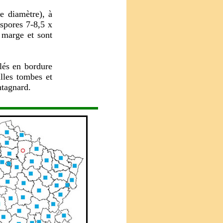
de diamètre), à
spores 7-8,5 x
 marge et sont
olés en bordure
illes tombes et
ntagnard.