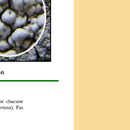
4)
ant chacune
ertusa
). Pas