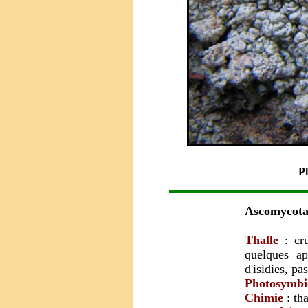
Ph
Ascomycota 
Thalle
: cr
quelques ap
d'isidies, pa
Photosymbi
Chimie
: tha