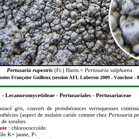
Pertusaria
rup
estris
(Fr.) Harm.=
Pertusaria sulphurea
otos Françoise Guilloux (session AFL Luberon 2009 - Vaucluse - 8
- Lecanoromycetideae - Pertusariales - Pertusariaceae
ustacé gris, couvert de protubérances verruqueuses conten
othécies (aspect de molaire cariée comme chez
Pertusaria p
s de soralies.
ote
: chlorococcoïde.
lle K+ jaune, P-.