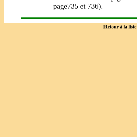
page735 et 736).
[
Retour à la list