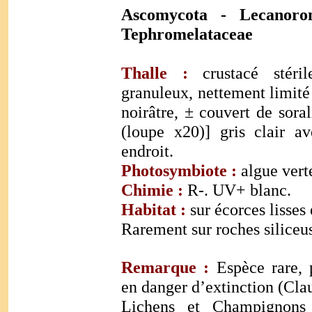
Ascomycota - Lecanoro
Tephromelataceae
Thalle
:
crustacé stéri
granuleux, nettement limit
noirâtre, ± couvert de sora
(loupe x20)] gris clair a
endroit.
Photosymbiote :
algue vert
Chimie :
R-. UV+ blanc.
Habitat :
sur écorces lisses 
Rarement sur roches siliceu
Remarque :
Espèce rare, p
en danger d’extinction (Cla
Lichens et Champignons 