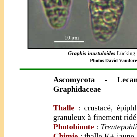
Graphis inustuloides
Lücking
Photos David Vaudoré -
Ascomycota
- Lecan
Graphidaceae
Thalle
: crustacé, épiph
granuleux à finement ridé
Photobionte
:
Trentepohl
Chimie
: thalle K+ jaune