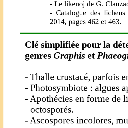
- Le likenoj de G. Clauza
- Catalogue des lichens
2014, pages 462 et 463.
Clé simplifiée pour la dé
genres
Graphis
et
Phaeog
- Thalle crustacé, parfois 
- Photosymbiote : algues 
- Apothécies en forme de l
octosporés.
- Ascospores incolores, mu