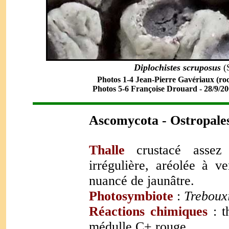
Diplochistes scruposu
s
(S
Photos 1-4 Jean-Pierre Gavériaux (roch
Photos 5-6 Françoise Drouard - 28/9/200
Ascomycota - Ostropale
Thalle
crustacé assez
irrégulière, aréolée à v
nuancé de jaunâtre.
Photosymbiote
:
Treboux
Réactions chimiques
: t
médulle C+ rouge.