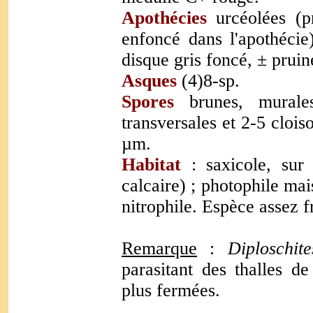
Apothécies
urcéolées (p
enfoncé dans l'apothéci
disque gris foncé, ± pruin
Asques
(4)8-sp.
Spores
brunes, murale
transversales et 2-5 clois
µm.
Habitat
: saxicole, sur 
calcaire) ; photophile mai
nitrophile. Espèce assez f
Remarque
:
Diploschi
parasitant des thalles d
plus fermées.