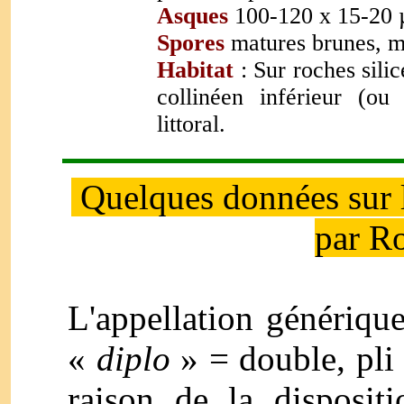
Asques
100-120 x 15-20
Spores
matures brunes, m
Habitat
: Sur roches sili
collinéen inférieur (ou
littoral.
Quelques données sur 
par R
L'appellation génériqu
«
diplo
» = double, pli
raison de la disposit