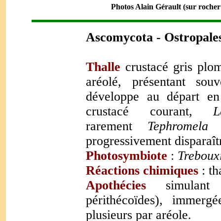
Photos Alain Gérault (sur rocher n
Ascomycota - Ostropale
Thalle
crustacé gris plom
aréolé, présentant sou
développe au départ en
crustacé courant,
L
rarement
Tephromela 
progressivement disparaît
Photosymbiote
:
Treboux
Réactions chimiques
: th
Apothécies
simulant d
périthécoïdes), immerg
plusieurs par aréole.