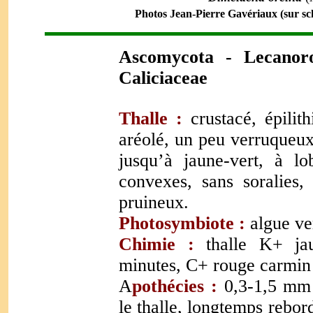
Photos Jean-Pierre Gavériaux (sur sch
Ascomycota - Lecanorom
Caliciaceae
Thalle :
crustacé, épilit
aréolé, un peu verruqueux
jusqu’à jaune-vert, à l
convexes, sans soralies, 
pruineux.
Photosymbiote :
algue ve
Chimie :
thalle K+ ja
minutes, C+ rouge carmin
A
pothécies :
0,3-1,5 mm
le thalle, longtemps rebor