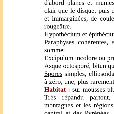
d'abord planes et munie
clair que le disque, puis
et immarginées, de coule
rougeâtre.
Hypothécium et épithécium
Paraphyses cohérentes, s
sommet.
Excipulum incolore ou pr
Asque octosporé, bituniq
Spores
simples, ellipsoïd
à zéro, une, plus rarement
Habitat :
sur mousses plu
Très répandu partout,
montagnes et les régions
central et des Pyrénées.