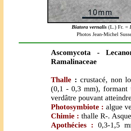
Biatora vernalis
(L.) Fr.
=
Photos Jean-Michel Susse
Ascomycota - Lecanor
Ramalinaceae
Thalle
:
crustacé, non l
(0,1 - 0,3 mm), formant 
verdâtre pouvant atteindr
Photosymbiote :
algue ve
Chimie :
thalle R-. Asque
Apothécies :
0,3-1,5 m