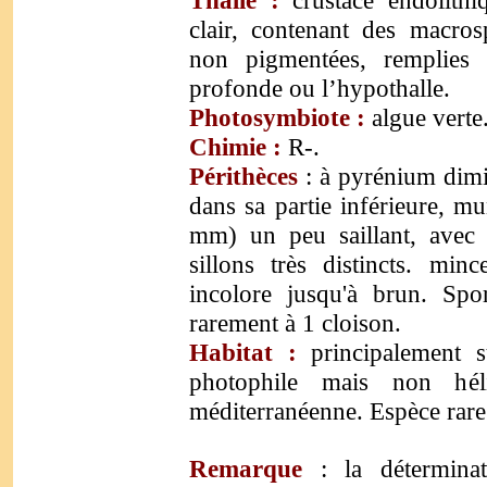
Thalle :
crustacé endolithi
clair, contenant des macro
non pigmentées
, remplies
profonde ou l’hypothalle.
Photosymbiote :
algue verte
Chimie :
R-.
Périthèces
: à pyrénium dimi
dans sa partie inférieure, m
mm) un peu saillant, avec 
sillons très distincts.
minc
incolore jusqu'à brun. Sp
rarement à 1 cloison.
Habitat :
principalement s
photophile mais non hél
méditerranéenne. Espèce rare
Remarque
: l
a détermin