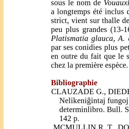
sous le nom de
Vouauxi
a longtemps été inclus
strict, vient sur thalle d
peu plus grandes (13-1
Platismatia glauca
,
A. 
par ses conidies plus pe
en outre du fait que le 
chez la première espèce.
Bibliographie
CLAUZADE G., DIEDER
Nelikeniĝintaj fungoj 
determinlibro. Bull. S
142 p.
MCMULLIN R. T., DORV