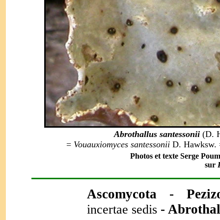
Abrothallus santessonii
(D. H
=
Vouauxiomyces santessonii
D. Hawksw.
Photos et texte Serge Poum
sur
Ascomycota -
Pezi
-
Abrothal
incertae sedis