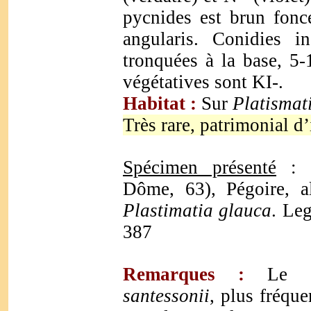
pycnides est brun foncé
angularis. Conidies i
tronquées à la base, 5
végétatives sont KI-.
Habitat :
Sur
Platismat
Très rare, patrimonial d’
Spécimen présenté
: S
Dôme, 63), Pégoire, a
Plastimatia glauca
. Leg
387
Remarques :
Le st
santessonii
, plus fréque