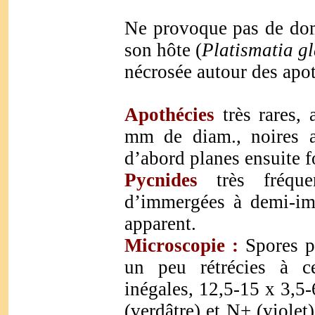
Ne provoque pas de dom
son hôte (
Platismatia g
nécrosée autour des apo
Apothécies
très rares, 
mm de diam., noires a
d’abord planes ensuite 
Pycnides
très fréque
d’immergées à demi-imm
apparent.
Microscopie :
Spores p
un peu rétrécies à ce
inégales, 12,5-15 x 3,5
(verdâtre) et N+ (viole