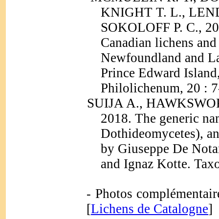
KNIGHT T. L., LEND
SOKOLOFF P. C., 202
Canadian lichens and 
Newfoundland and La
Prince Edward Island
Philolichenum, 20 : 7
SUIJA A., HAWKSWOR
2018. The generic n
Dothideomycetes), an
by Giuseppe De Notar
and Ignaz Kotte.
Taxo
Photos complémentaire
-
[
Lichens de Catalogne
]